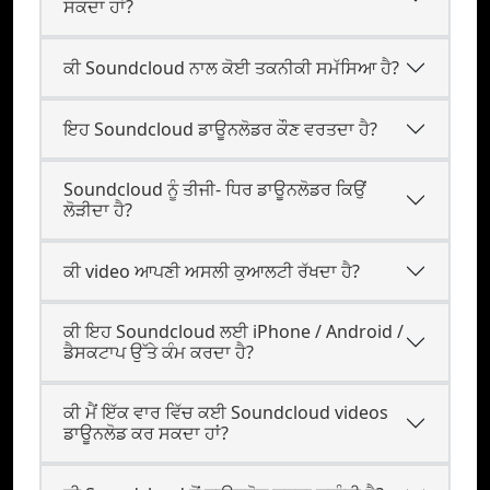
ਸਕਦਾ ਹਾਂ?
ਕੀ Soundcloud ਨਾਲ ਕੋਈ ਤਕਨੀਕੀ ਸਮੱਸਿਆ ਹੈ?
ਇਹ Soundcloud ਡਾਊਨਲੋਡਰ ਕੌਣ ਵਰਤਦਾ ਹੈ?
Soundcloud ਨੂੰ ਤੀਜੀ- ਧਿਰ ਡਾਊਨਲੋਡਰ ਕਿਉਂ
ਲੋੜੀਦਾ ਹੈ?
ਕੀ video ਆਪਣੀ ਅਸਲੀ ਕੁਆਲਟੀ ਰੱਖਦਾ ਹੈ?
ਕੀ ਇਹ Soundcloud ਲਈ iPhone / Android /
ਡੈਸਕਟਾਪ ਉੱਤੇ ਕੰਮ ਕਰਦਾ ਹੈ?
ਕੀ ਮੈਂ ਇੱਕ ਵਾਰ ਵਿੱਚ ਕਈ Soundcloud videos
ਡਾਊਨਲੋਡ ਕਰ ਸਕਦਾ ਹਾਂ?