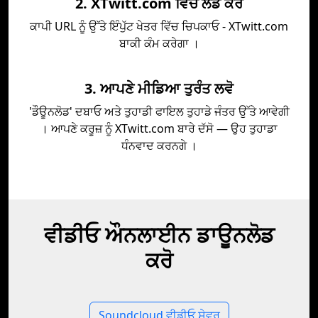
2. XTwitt.com ਵਿੱਚ ਲੋਡ ਕਰੋ
ਕਾਪੀ URL ਨੂੰ ਉੱਤੇ ਇੰਪੁੱਟ ਖੇਤਰ ਵਿੱਚ ਚਿਪਕਾਓ - XTwitt.com
ਬਾਕੀ ਕੰਮ ਕਰੇਗਾ ।
3. ਆਪਣੇ ਮੀਡਿਆ ਤੁਰੰਤ ਲਵੋ
'ਡੌਊਨਲੋਡ' ਦਬਾਓ ਅਤੇ ਤੁਹਾਡੀ ਫਾਇਲ ਤੁਹਾਡੇ ਜੰਤਰ ਉੱਤੇ ਆਵੇਗੀ
। ਆਪਣੇ ਕਰੂਜ਼ ਨੂੰ XTwitt.com ਬਾਰੇ ਦੱਸੋ — ਉਹ ਤੁਹਾਡਾ
ਧੰਨਵਾਦ ਕਰਨਗੇ ।
ਵੀਡੀਓ ਔਨਲਾਈਨ ਡਾਊਨਲੋਡ
ਕਰੋ
Soundcloud ਵੀਡੀਓ ਸੇਵਰ