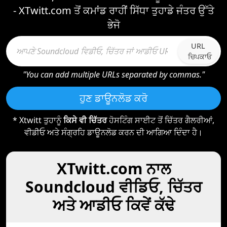
- XTwitt.com ਤੋਂ ਕਮਾਂਡ ਰਾਹੀਂ ਸਿੱਧਾ ਤੁਹਾਡੇ ਜੰਤਰ ਉੱਤੇ
ਭੇਜੋ
URL
ਚਿਪਕਾਓ
"You can add multiple URLs separated by commas."
ਹੁਣ ਡਾਊਨਲੋਡ ਕਰੋ
* Xtwitt ਤੁਹਾਨੂੰ
ਕਿਸੇ ਵੀ ਚਿੱਤਰ
ਹੋਸਟਿੰਗ ਸਾਈਟ ਤੋਂ ਚਿੱਤਰ ਗੈਲਰੀਆਂ,
ਵੀਡੀਓ ਅਤੇ ਸੰਗ੍ਰਹਿ ਡਾਊਨਲੋਡ ਕਰਨ ਦੀ ਆਗਿਆ ਦਿੰਦਾ ਹੈ।
XTwitt.com ਨਾਲ
Soundcloud ਵੀਡਿਓ, ਚਿੱਤਰ
ਅਤੇ ਆਡੀਓ ਕਿਵੇਂ ਕੱਢੇ