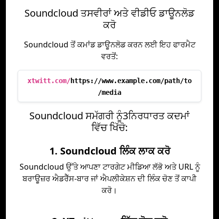
Soundcloud ਤਸਵੀਰਾਂ ਅਤੇ ਵੀਡੀਓ ਡਾਊਨਲੋਡ
ਕਰੋ
Soundcloud ਤੋਂ ਕਮਾਂਡ ਡਾਊਨਲੋਡ ਕਰਨ ਲਈ ਇਹ ਫਾਰਮੈਟ
ਵਰਤੋਂ:
xtwitt.com/
https://www.example.com/path/to
/media
Soundcloud ਸਮੱਗਰੀ ਨੂੰ3ਨਿਰਧਾਰਤ ਕਦਮਾਂ
ਵਿੱਚ ਖਿੱਚੋ:
1. Soundcloud ਲਿੰਕ ਲਾਕ ਕਰੋ
Soundcloud ਉੱਤੇ ਆਪਣਾ ਟਾਰਗੇਟ ਮੀਡਿਆ ਲੱਭੋ ਅਤੇ URL ਨੂੰ
ਬਰਾਊਜ਼ਰ ਐਡਰੈੱਸ-ਬਾਰ ਜਾਂ ਐਪਲੀਕੇਸ਼ਨ ਦੀ ਲਿੰਕ ਚੋਣ ਤੋਂ ਕਾਪੀ
ਕਰੋ।