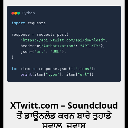
Python
import
 requests

response = requests.post(

"https://api.xtwitt.com/api/download"
,

    headers={
"Authorization"
: 
"API_KEY"
},

    json={
"url"
: 
"URL"
},

)

for
 item 
in
 response.json()[
"items"
]:

print
(item[
"type"
], item[
"url"
])
XTwitt.com – Soundcloud
ਤੋਂ ਡਾਊਨਲੋਡ ਕਰਨ ਬਾਰੇ ਤੁਹਾਡੇ
ਸਵਾਲ, ਜਵਾਬ