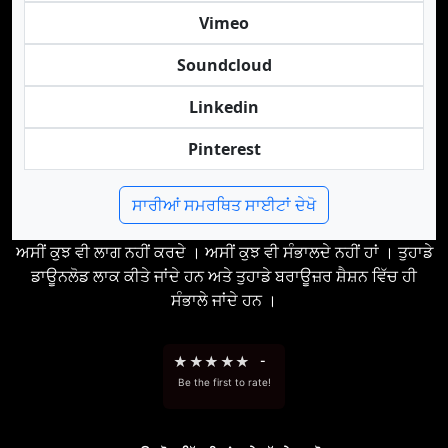
Vimeo
Soundcloud
Linkedin
Pinterest
ਸਾਰੀਆਂ ਸਮਰਥਿਤ ਸਾਈਟਾਂ ਦੇਖੋ
ਅਸੀਂ ਕੁਝ ਵੀ ਲਾਗ ਨਹੀਂ ਕਰਦੇ । ਅਸੀਂ ਕੁਝ ਵੀ ਸੰਭਾਲਦੇ ਨਹੀਂ ਹਾਂ । ਤੁਹਾਡੇ
ਡਾਊਨਲੋਡ ਲਾਕ ਕੀਤੇ ਜਾਂਦੇ ਹਨ ਅਤੇ ਤੁਹਾਡੇ ਬਰਾਊਜ਼ਰ ਸ਼ੈਸ਼ਨ ਵਿੱਚ ਹੀ
ਸੰਭਾਲੇ ਜਾਂਦੇ ਹਨ ।
★
★
★
★
★
-
Be the first to rate!