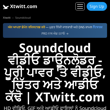
Xtwitt.com
Sign Up
Xtwitt
Soundcloud
ਅੱਜ ਆਪਣਾ ਡੋਮੇਨ ਰਜਿਸਟਰਡ ਕਰੋ
— ਮੁਫ਼ਤ ਨਿੱਜੀ ਜਾਣਕਾਰੀ ਅਤੇ DNS ਸ਼ਾਮਲ
ਨੈੱਟਵਰਕ
PRO ਨਾਲ ਐਡ ਹਟਾਓ →
Soundcloud
ਵੀਡੀਓ ਡਾਊਨਲੋਡਰ -
ਪੂਰੀ ਪਾਵਰ 'ਤੇ ਵੀਡੀਓ,
ਚਿੱਤਰ ਅਤੇ ਆਡੀਓ
ਕੱਢੋ | XTwitt.com
HD ਵੀਡਿਓ, GIF ਅਤੇ ਆਡੀਓ ਫਾਇਲਾਂ ਨੂੰ Soundcloud