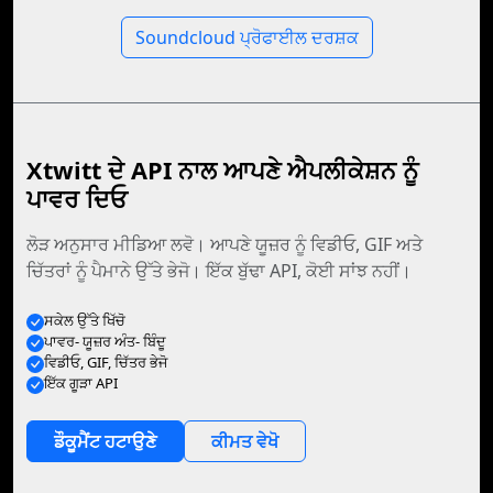
Soundcloud ਪ੍ਰੋਫਾਈਲ ਦਰਸ਼ਕ
Xtwitt ਦੇ API ਨਾਲ ਆਪਣੇ ਐਪਲੀਕੇਸ਼ਨ ਨੂੰ
ਪਾਵਰ ਦਿਓ
ਲੋੜ ਅਨੁਸਾਰ ਮੀਡਿਆ ਲਵੋ। ਆਪਣੇ ਯੂਜ਼ਰ ਨੂੰ ਵਿਡੀਓ, GIF ਅਤੇ
ਚਿੱਤਰਾਂ ਨੂੰ ਪੈਮਾਨੇ ਉੱਤੇ ਭੇਜੋ। ਇੱਕ ਬੁੱਢਾ API, ਕੋਈ ਸਾਂਝ ਨਹੀਂ।
ਸਕੇਲ ਉੱਤੇ ਖਿੱਚੋ
ਪਾਵਰ- ਯੂਜ਼ਰ ਅੰਤ- ਬਿੰਦੂ
ਵਿਡੀਓ, GIF, ਚਿੱਤਰ ਭੇਜੋ
ਇੱਕ ਗੂੜਾ API
ਡੌਕੂਮੈਂਟ ਹਟਾਉਣੇ
ਕੀਮਤ ਵੇਖੋ