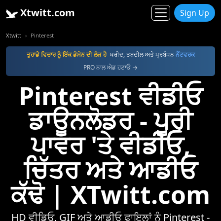
Xtwitt.com
Sign Up
Xtwitt
Pinterest
ਤੁਹਾਡੇ ਵਿਚਾਰ ਨੂੰ ਇੱਕ ਡੋਮੇਨ ਦੀ ਲੋੜ ਹੈ
-ਖਰੀਦ, ਤਬਦੀਲ ਅਤੇ ਪ੍ਰਬੰਧਨ
ਨੈੱਟਵਰਕ
PRO ਨਾਲ ਐਡ ਹਟਾਓ →
Pinterest ਵੀਡੀਓ
ਡਾਊਨਲੋਡਰ - ਪੂਰੀ
ਪਾਵਰ 'ਤੇ ਵੀਡੀਓ,
ਚਿੱਤਰ ਅਤੇ ਆਡੀਓ
ਕੱਢੋ | XTwitt.com
HD ਵੀਡਿਓ, GIF ਅਤੇ ਆਡੀਓ ਫਾਇਲਾਂ ਨੂੰ Pinterest -