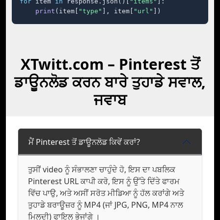
for
 item 
in
 response.json()[
"items"
]:

print
(item[
"type"
], item[
"url"
])
XTwitt.com – Pinterest ਤੋਂ
ਡਾਊਨਲੋਡ ਕਰਨ ਬਾਰੇ ਤੁਹਾਡੇ ਸਵਾਲ,
ਜਵਾਬ
ਮੈਂ Pinterest ਤੋਂ ਡਾਊਨਲੋਡ ਕਿਵੇਂ ਕਰਾਂ?
ਤੁਸੀਂ video ਨੂੰ ਸੰਭਾਲਣਾ ਚਾਹੁੰਦੇ ਹੋ, ਇਸ ਦਾ ਪਬਲਿਕ
Pinterest URL ਕਾਪੀ ਕਰੋ, ਇਸ ਨੂੰ ਉੱਤੇ ਦਿੱਤੇ ਫਾਰਮ
ਵਿੱਚ ਪਾਉ, ਅਤੇ ਅਸੀਂ ਸਰੋਤ ਮੀਡਿਆ ਨੂੰ ਹੱਲ ਕਰਾਂਗੇ ਅਤੇ
ਤੁਹਾਡੇ ਬਰਾਊਜ਼ਰ ਨੂੰ MP4 (ਜਾਂ JPG, PNG, MP4 ਨਾਲ
ਮਿਲਦੀ) ਫਾਇਲ ਭੇਜਾਂਗੇ ।