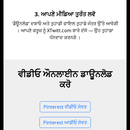
3. ਆਪਣੇ ਮੀਡਿਆ ਤੁਰੰਤ ਲਵੋ
'ਡੌਊਨਲੋਡ' ਦਬਾਓ ਅਤੇ ਤੁਹਾਡੀ ਫਾਇਲ ਤੁਹਾਡੇ ਜੰਤਰ ਉੱਤੇ ਆਵੇਗੀ
। ਆਪਣੇ ਕਰੂਜ਼ ਨੂੰ XTwitt.com ਬਾਰੇ ਦੱਸੋ — ਉਹ ਤੁਹਾਡਾ
ਧੰਨਵਾਦ ਕਰਨਗੇ ।
ਵੀਡੀਓ ਔਨਲਾਈਨ ਡਾਊਨਲੋਡ
ਕਰੋ
Pinterest ਵੀਡੀਓ ਸੇਵਰ
Pinterest ਆਡੀਓ ਸੇਵਰ