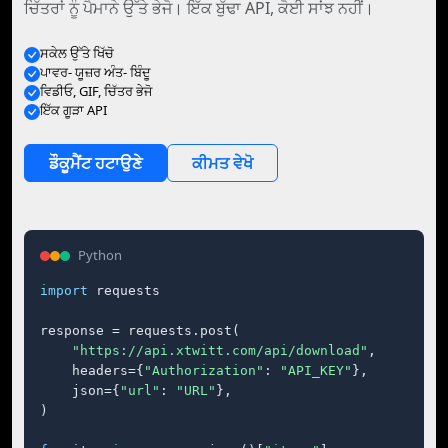
ਚਿੱਤਰਾਂ ਨੂੰ ਪੈਮਾਨੇ ਉੱਤੇ ਭੇਜੋ। ਇੱਕ ਬੁੱਢਾ API, ਕੋਈ ਸਾਂਝ ਨਹੀਂ।
ਸਕੇਲ ਉੱਤੇ ਖਿੱਚੋ
ਪਾਵਰ- ਯੂਜ਼ਰ ਅੰਤ- ਬਿੰਦੂ
ਵਿਡੀਓ, GIF, ਚਿੱਤਰ ਭੇਜੋ
ਇੱਕ ਗੂੜਾ API
ਡੌਕੂਮੈਂਟ ਹਟਾਉਣੇ
ਕੀਮਤ ਵੇਖੋ
Python
import
 requests

response = requests.post(

"https://api.xtwitt.com/api/download"
,

    headers={
"Authorization"
: 
"API_KEY"
},

    json={
"url"
: 
"URL"
},

)
