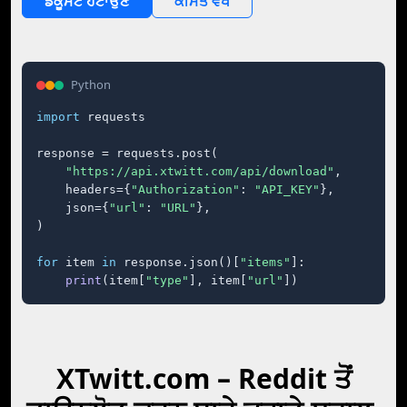
ਡੌਕੂਮੈਂਟ ਹਟਾਉਣੇ
ਕੀਮਤ ਵੇਖੋ
Python
import
 requests

response = requests.post(

"https://api.xtwitt.com/api/download"
,

    headers={
"Authorization"
: 
"API_KEY"
},

    json={
"url"
: 
"URL"
},

)

for
 item 
in
 response.json()[
"items"
]:

print
(item[
"type"
], item[
"url"
])
XTwitt.com – Reddit ਤੋਂ